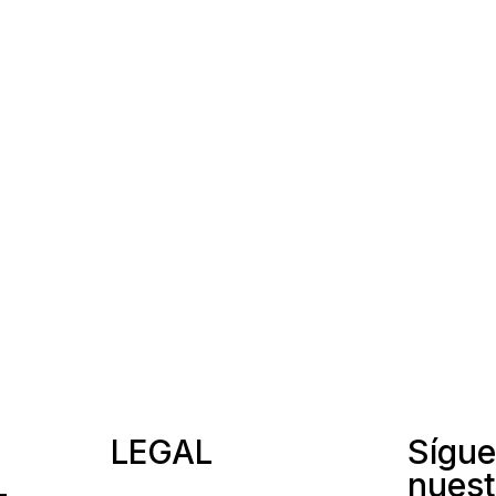
LEGAL
Sígue
L
nuest