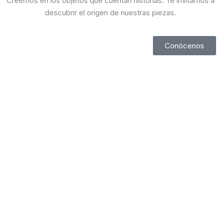
Creemos en los objetos que cuentan historias. Te invitamos a
descubrir el origen de nuestras piezas.
Conócenos