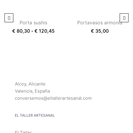
Porta sushis
Portavasos armonía
€
80,30
-
€
120,45
€
35,00
Alcoy, Alicante
Valencia, España
conversemos@eltallerartesanal.com
EL TALLER ARTESANAL
El Taller