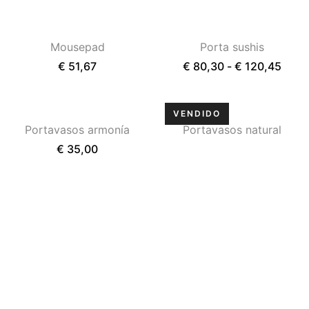
Mousepad
Porta sushis
€
51,67
€
80,30
-
€
120,45
Portavasos armonía
Portavasos natural
€
35,00