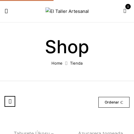
0
Shop
Home
Tienda
Ordenar
Taburete Úkosu –
Azucarera torneada