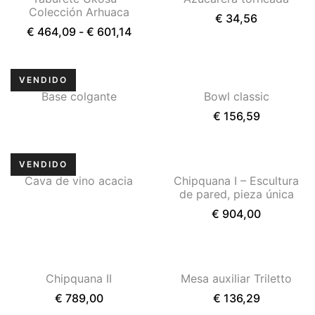
Colección Arhuaca
€
34,56
€
464,09
-
€
601,14
Base colgante
Bowl classic
€
156,59
Cava de vino acacia
Chipquana I – Escultura
de pared, pieza única
€
904,00
Chipquana II
Mesa auxiliar Triletto
€
789,00
€
136,29