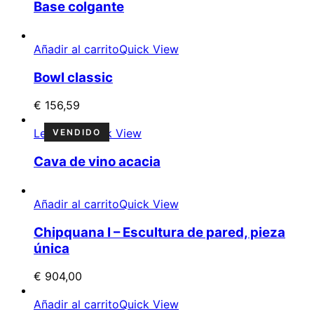
Base colgante
Añadir al carrito
Quick View
Bowl classic
€
156,59
Leer más
Quick View
Cava de vino acacia
Añadir al carrito
Quick View
Chipquana I – Escultura de pared, pieza
única
€
904,00
Añadir al carrito
Quick View